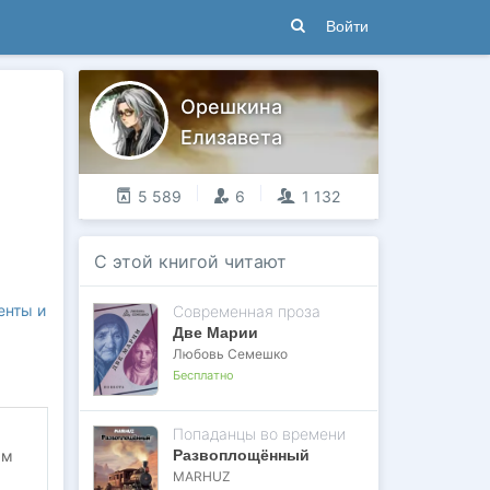
Войти
Орешкина
Елизавета
5 589
6
1 132
С этой книгой читают
енты и
Современная проза
Две Марии
Любовь Семешко
Бесплатно
Попаданцы во времени
Развоплощённый
ам
MARHUZ