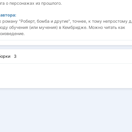
га о персонажах из прошлого.
автора:
 роману "Роберт, бомба и другие", точнее, к тому непростому д
оду обучения (или мучения) в Кембридже. Можно читать как
оизведение.
борки
·
3