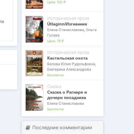
Цена:
100 ₽
Историческая проза
ля
Útlaginn/Изгнанник
Елена Станиславова
,
Ольга
Гусева
Цена:
79 ₽
Историческая проза
Кастильская охота
Белова Юлия Рудольфовна
,
Екатерина Александрова
Бесплатно
Сказка
Сказка о Рагнаре и
дочери посадника
Елена Станиславова
Бесплатно
Последние комментарии