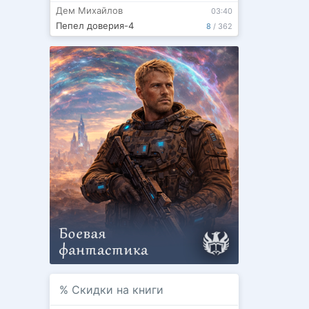
Дем Михайлов
03:40
Пепел доверия-4
8
/
362
%
Скидки на книги