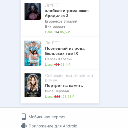
ЛитРПГ
злобная игроманская
бродилка 3
Егоренков Виталий
Викторович
Цена:
114
85,5 ₽
ЛитРПГ
Последний из рода
Бельских том IX
Сергей Карелин
Цена:
159
95,4 ₽
Современный любовный
роман
Портрет на память
Инга Леровая
Цена:
229
125,95 ₽
Мобильная версия
Приложение для Android