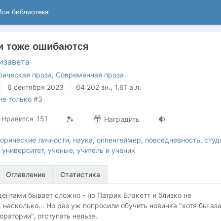
оя библиотека
и тоже ошибаются
изавета
рическая проза
,
Современная проза
6 сентября 2023
64 202
зн.
, 1,61
а.л.
не только
#3
Нравится
151
Наградить
орические личности
,
наука
,
оппенгеймер
,
повседневность
,
студ
,
университет
,
ученые
,
учитель и ученик
Оглавление
Статистика
ентами бывает сложно - но Патрик Блэкетт и близко не
 насколько... Но раз уж попросили обучить новичка "хотя бы аз
оратории", отступать нельзя.