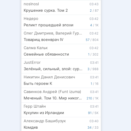
noslnosl
03:43
Крушение сурка. Том 2
2
/
87
Недеро
03:42
Реликт прошедшей эпохи
4
/
1K
Олег Дмитриев
,
Валерий Гуров
03:42
Товарищ военврач IV
57
/
804
Салма Кальк
03:42
Семейные обязанности
1
/
302
JustError
03:41
Зелёный, сильный, злой: суровая реальность сказки
3
/
988
Никитин Данил Денисович
03:41
Быть героем К
1
/
16
Савинков Андрей (Funt izuma)
03:41
Меченый. Том 10. Мир никогда не будет прежним
210
/
1K
Герр Штайн
03:41
Кухулин из Ирландии
91
/
5K
Александр Башибузук
03:40
Комдив
34
/
33