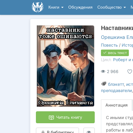
Книги
Обсуждения
Сообщество
М
Наставник
Орешкина Ел
Повесть
/
Исто
весь текст
Цикл:
Роберт и 
2 966
блэкетт
,
ист
преподаватели
Аннотация
Читать книгу
С иными студ
представлял,
работы в лаб
В библиотеку