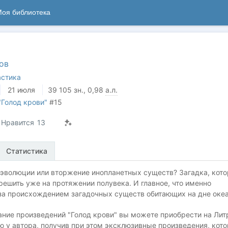
оя библиотека
ов
астика
21 июля
39 105
зн.
, 0,98
а.л.
"Голод крови"
#15
Нравится
13
Статистика
 эволюции или вторжение инопланетных существ? Загадка, кот
решить уже на протяжении полувека. И главное, что именно
за происхождением загадочных существ обитающих на дне океа
ание произведений "Голод крови" вы можете приобрести на Лит
ю у автора, получив при этом эксклюзивные произведения, кот