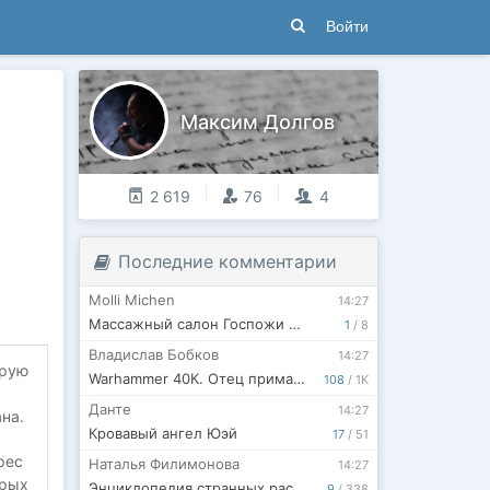
Войти
Максим Долгов
2 619
76
4
Последние комментарии
Molli Michen
14:27
Массажный салон Госпожи Сафо Гера и Афина
1
/
8
Владислав Бобков
14:27
орую
Warhammer 40К. Отец примархов
108
/
1K
Данте
14:27
на.
Кровавый ангел Юэй
17
/
51
рес
Наталья Филимонова
14:27
орых
Энциклопедия странных растений лайры Нэшлин
9
/
338