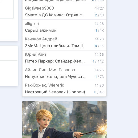
GigaWeeb9000
14:27
Ямато в ДС Комикс: Отряд самоубийц.
2
/
13
allig_eri
14:26
Серый алхимик
1
/
1K
Качанов Андрей
14:26
ЗМиМ: Цена прибыли. Том III
8
/
1K
Юрий Райт
14:26
Питер Паркер: Спайдер-Хелпер
1
/
442
Айлин Лин
,
Мия Лаврова
14:26
Ненужная жена, или Чудеса алхимии
1
/
73
Рак-Вожак
,
Wiererid
14:26
Настоящий Человек (Фрирен)
8
/
4K