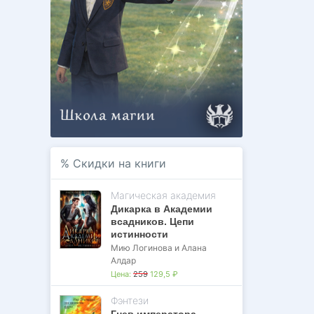
%
Скидки на книги
Магическая академия
Дикарка в Академии
всадников. Цепи
истинности
Мию Логинова и Алана
Алдар
Цена:
259
129,5 ₽
Фэнтези
Гнев императора.