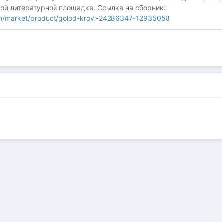
ной литературной площадке. Ссылка на сборник:
om/market/product/golod-krovi-24286347-12935058