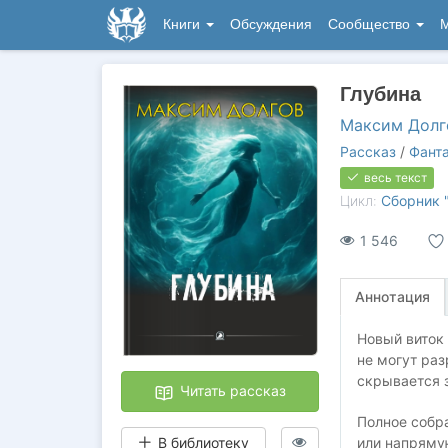
Книги
Обсуждения
Сообщество
М
Глубина
Максим Долг
Рассказ
/
Фант
весь текст
Цикл:
Сборник 
1 546
Аннотация
Новый виток
не могут раз
скрывается 
Читать рассказ
Полное собр
В библиотеку
или напряму