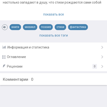
настолько западают в душу, что стихи рождаются сами собой
Примечания автора:
показать все
Буду рада "лайкам" и комментариям :)
книги
мюзикл
поэзия
стихи
фантастика
фанфик
фильм
фэнтези
показать все тэги
Информация и статистика
Оглавление
Забытый Бог - Г.Л. Олди "Черный Баламут"
Рецензии
0
22.10.23
Поле мертвых - Г.Л. Олди "Черный Баламут"
22.10.23
Комментарии
·
0
Баламуту - Г.Л. Олди "Черный Баламут"
22.10.23
Гроза на пороге - Р. Желязны "Хроники Амбера"
22.10.23
Пусть говорят - В. Камша "Отблески Этерны"
22.10.23