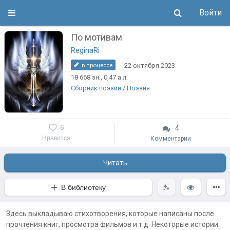
Войти
По мотивам
ReginaRi
22 октября 2023
в процессе
18 668
зн.
, 0,47
а.л.
Сборник поэзии
/
Поэзия
6
4
Нравится
Комментарии
Читать
В библиотеку
Здесь выкладываю стихотворения, которые написаны после
прочтения книг, просмотра фильмов и т.д. Некоторые истории