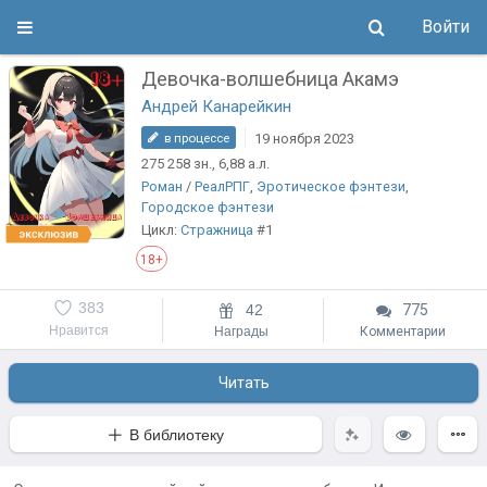
Войти
Девочка-волшебница Акамэ
Андрей Канарейкин
19 ноября 2023
в процессе
275 258
зн.
, 6,88
а.л.
Роман
/
РеалРПГ
,
Эротическое фэнтези
,
Городское фэнтези
Цикл:
Стражница
#1
18+
383
42
775
Нравится
Награды
Комментарии
Читать
В библиотеку