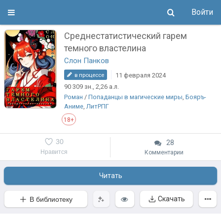
Войти
Среднестатистический гарем
темного властелина
Слон Панков
11 февраля 2024
в процессе
90 309
зн.
, 2,26
а.л.
Роман
/
Попаданцы в магические миры
,
Бояръ-
Аниме
,
ЛитРПГ
18+
30
28
Нравится
Комментарии
Читать
Скачать
В библиотеку