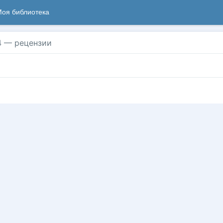
оя библиотека
4
— рецензии