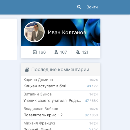
Войти
Иван Колганов
166
107
121
Последние комментарии
Карина Демина
14:24
Кицхен вступает в бой
90
/
2K
Виталий Зыков
14:24
Ученик своего учителя. Родная гавань
47
/
68K
Владислав Бобков
14:24
Повелитель крыс - 2
32
/
353
Михаил Француз
14:24
Прощай, Герой.
2
/
2K