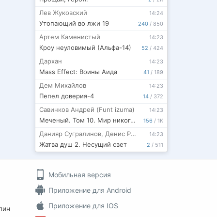
Лев Жуковский
14:24
Утопающий во лжи 19
240
/
850
Артем Каменистый
14:23
Кроу неуловимый (Альфа-14)
52
/
424
Дархан
14:23
Mass Effect: Воины Аида
41
/
189
Дем Михайлов
14:23
Пепел доверия-4
14
/
372
Савинков Андрей (Funt izuma)
14:23
Меченый. Том 10. Мир никогда не будет прежним
156
/
1K
Данияр Сугралинов
,
Денис Ратманов
14:23
Жатва душ 2. Несущий свет
2
/
511
Мобильная версия
Приложение для Android
Приложение для IOS
пин