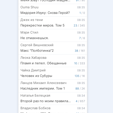
Меня зовут господин Мацумото! том 6
91
/
90
Ouma Shuu
08:35
Мидория Изуку: Снова Герой?
1
/
0
Джек из тени
08:35
Перекрестки миров. Том 5
23
/
345
Мэри Стил
08:35
Не отмахнешься.
7
/
6
Сергей Вишневский
08:35
Макс "Полботинка"2
38
/
161
Леока Хабарова
08:35
Пламя и пепел. Обещанные
10
/
333
Чайка Дмитрий
08:35
Человек из Субуры
135
/
1K
Ланцов Михаил Алексеевич
08:35
Наследник империи. Том 1
88
/
2K
Наталья Белецкая
08:34
Второй раз по моим правилам. Книга вторая
4
/
657
Владислав Бобков
08:34