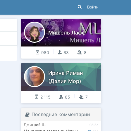
Войти
Мишель Лафф
980
63
8
Ирина Риман
(Дэлия Мор)
2 115
85
7
Последние комментарии
Дмитрий Ш.
08:35