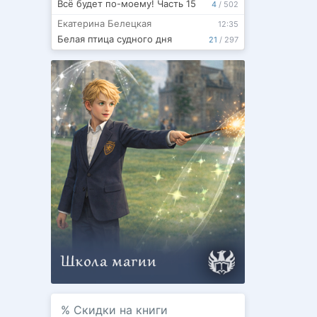
Всё будет по-моему! Часть 15
4
/
502
Екатерина Белецкая
12:35
Белая птица судного дня
21
/
297
%
Скидки на книги