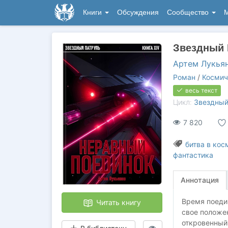
Книги
Обсуждения
Сообщество
М
Звездный 
Артем Лукья
Роман
/
Космич
весь текст
Цикл:
Звездный
7 820
битва в кос
фантастика
Аннотация
Время поеди
Читать книгу
свое положен
откровенный 