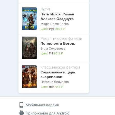
ЛитРПГ
Путь Изгоя. Роман
Алексея Осадчука
Magic Dome Books
Цена:
209
104,5 ₽
Романтическое фэнтези
По милости Богов.
Элла Соловьева
Цена:
119
95,2 ₽
Классическое фэнтези
Самозванка и царь
скорпионов
Наталья Денисова
Цена:
159
79,5 ₽
Мобильная версия
Приложение для Android