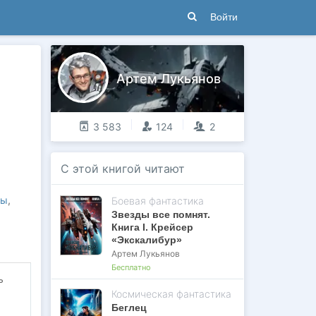
Войти
Артем Лукьянов
3 583
124
2
С этой книгой читают
ты
,
Боевая фантастика
Звезды все помнят.
Книга I. Крейсер
«Экскалибур»
Артем Лукьянов
Бесплатно
ь
Космическая фантастика
Беглец