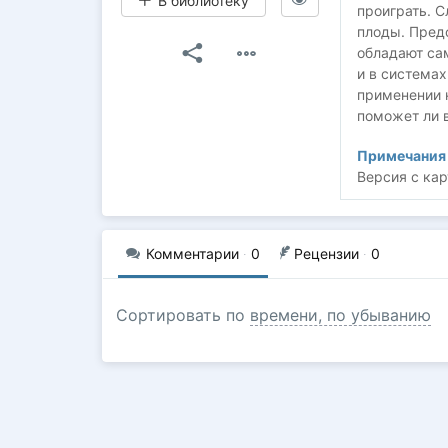
В библиотеку
проиграть. 
плоды. Предс
обладают са
и в системах
применении 
поможет ли в
Примечания 
Версия с кар
Комментарии
·
0
Рецензии
·
0
Сортировать по
времени, по убыванию