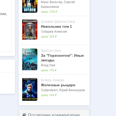
Макс Вальтер
,
Сергей
Баранников
Цена:
209 ₽
нии,
Боевая фантастика
Невольник том 1
Губарев Алексей
Цена:
169 ₽
Фантастика
За "Горизонтом": Иные
звезды
Влад Лей
Цена:
179 ₽
Бояръ-Аниме
Железные рыцари
Cyberdawn
,
Юрий Винокуров
Цена:
149 ₽
Последние комментарии