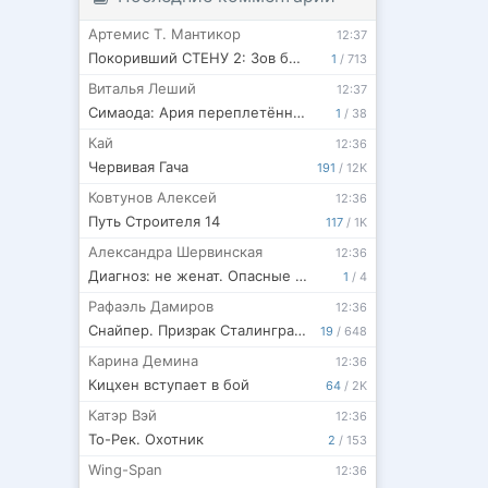
Артемис Т. Мантикор
12:37
Покоривший СТЕНУ 2: Зов бедствия.
1
/
713
Виталья Леший
12:37
Симаода: Ария переплетённых судеб
1
/
38
Кай
12:36
Червивая Гача
191
/
12K
Ковтунов Алексей
12:36
Путь Строителя 14
117
/
1K
Александра Шервинская
12:36
Диагноз: не женат. Опасные тайны
1
/
4
Рафаэль Дамиров
12:36
Снайпер. Призрак Сталинграда - 3
19
/
648
Карина Демина
12:36
Кицхен вступает в бой
64
/
2K
Катэр Вэй
12:36
То-Рек. Охотник
2
/
153
Wing-Span
12:36