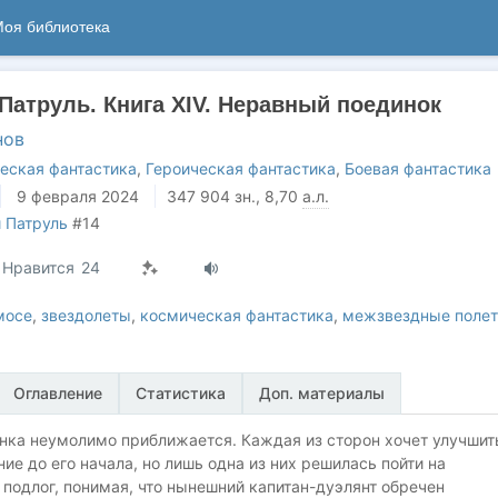
оя библиотека
Патруль. Книга XIV. Неравный поединок
нов
еская фантастика
,
Героическая фантастика
,
Боевая фантастика
9 февраля 2024
347 904
зн.
, 8,70
а.л.
 Патруль
#14
Нравится
24
мосе
,
звездолеты
,
космическая фантастика
,
межзвездные поле
Оглавление
Статистика
Доп. материалы
нка неумолимо приближается. Каждая из сторон хочет улучшит
ие до его начала, но лишь одна из них решилась пойти на
подлог, понимая, что нынешний капитан-дуэлянт обречен