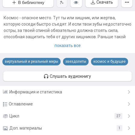
Скачать
В библиотеку
Космос - опасное место. Тут ты или хищник, или жертва,
которую соседи быстро съедят. И если твои зубы недостаточно
остры, за твоей спиной обязательно должна стоять сила,
способная защитить тебя от других хищников. Раньше такой
охраняющей Землю силой была великая раса гэкхо. Но гэкхо
показать все
пали под натиском врагов, и теперь Земля должна защищать
себя сама. И лучше сразу показать всем в космосе, что с
виртуальный и реальный миры
звездолеты
космос и будущее
человечеством Земли шутки плохи, поскольку у нашей планеты
есть не только мощная Армия Земли и собственный
космофлот, но и кое-что уникальное, чего нет ни у одной
Слушать аудиокнигу
других расы. У Земли есть Комар и его мгновенно
перемещающийся по Вселенной древний крейсер, ломающий
Информация и статистика
все привычные рамки и законы войны.
Оглавление
Введение. Рождение новой силы
Цикл
27
3.03.24
Глава первая. Задел на будущее
Доп. материалы
3.03.24
1