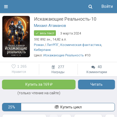
Войти
Искажающие Реальность-10
Михаил Атаманов
3 марта 2024
весь текст
592 892
зн.
, 14,82
а.л.
Роман
/
ЛитРПГ
,
Космическая фантастика
,
Киберпанк
Цикл:
Искажающие Реальность
#10
1 265
277
40
Нравится
Награды
Комментарии
Купить за 169 ₽
Читать
(только чтение на сайте)
25%
Купить цикл