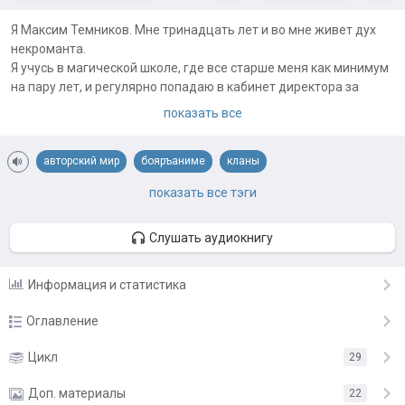
Я Максим Темников. Мне тринадцать лет и во мне живет дух
некроманта.
Я учусь в магической школе, где все старше меня как минимум
на пару лет, и регулярно попадаю в кабинет директора за
всякую ерунду.
показать все
А еще я обладаю Темным даром и могу… Стоп! Об этом потом.
По-моему, я опять нашел какое-то приключение…
авторский мир
бояръаниме
кланы
Примечания автора:
магическая академия
магия
российская империя
показать все тэги
Очень хотелось написать легкую, интересную историю с
магией, которая доставит вам удовольствие и не будет
сверхспособности
сильный герой
становление героя
напрягать. Хочется думать, что мне это удалось.
Слушать аудиокнигу
Лайки, комменты, награды и подписки очень сильно
мотивируют)
Информация и статистика
ВЫКЛАДКА: 5 дней в неделю (суббота, воскресенье -
выходной)
Оглавление
Обложку сделали тут:
https://vk.com/drakart
Глава 1
Цикл
29
12.03.24
Глава 2
Доп. материалы
13.03.24
22