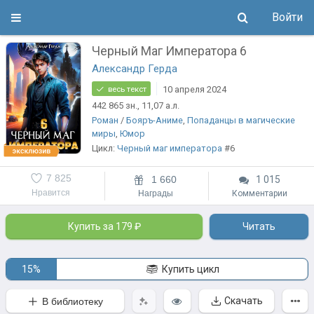
Войти
Черный Маг Императора 6
Александр Герда
10 апреля 2024
весь текст
442 865
зн.
, 11,07
а.л.
Роман
/
Бояръ-Аниме
,
Попаданцы в магические
миры
,
Юмор
Цикл:
Черный маг императора
#6
7 825
1 660
1 015
Нравится
Награды
Комментарии
Купить за 179 ₽
Читать
15%
Купить цикл
Скачать
В библиотеку