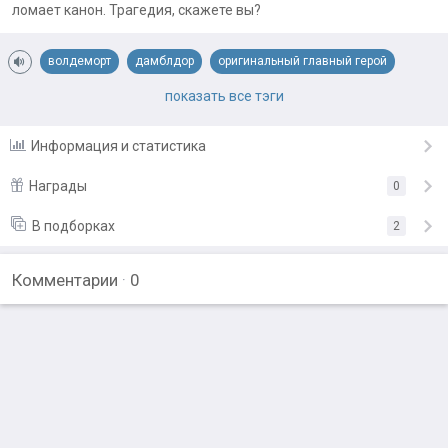
ломает канон. Трагедия, скажете вы?
волдеморт
дамблдор
оригинальный главный герой
попаданцы
рассказ
северус снейп
показать все тэги
фанфик по миру гарри поттера
юмор
Информация и статистика
Награды
0
В подборках
2
Подарить награду
Комментарии
·
0