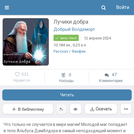
Войти
Лучики добра
Добрый Волдеморт
12 апреля 2024
весь текст
10 184
зн.
, 0,25
а.л.
Рассказ
/
Фанфик
531
0
47
Нравится
Награды
Комментарии
Читать
Скачать
В библиотеку
Что только не случается в мире магии! Молодой маг попадает
в тело Альбуса Дамблдора в самый неподходящий момент и