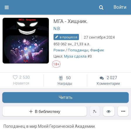
Войти
МГА - Хищник.
N.B.
27 сентября 2024
в процессе
853 062
зн.
, 21,33
а.л.
Роман
/
Попаданцы
,
Фанфик
Цикл:
Муза сдохла
#3
18+
2 530
50
2 027
Нравится
Награды
Комментарии
Читать
В библиотеку
Поподанец в мир Моей Героической Академии.