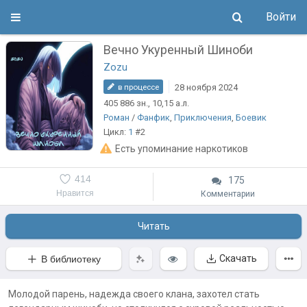
Войти
Вечно Укуренный Шиноби
Zozu
28 ноября 2024
в процессе
405 886
зн.
, 10,15
а.л.
Роман
/
Фанфик
,
Приключения
,
Боевик
Цикл:
1
#2
Есть упоминание наркотиков
414
175
Нравится
Комментарии
Читать
Скачать
В библиотеку
Молодой парень, надежда своего клана, захотел стать