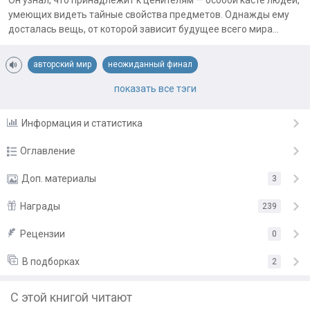
Он узнал, что принадлежит к ценителям — особой касте людей,
умеющих видеть тайные свойства предметов. Однажды ему
досталась вещь, от которой зависит будущее всего мира...
авторский мир
неожиданный финал
опасные приключения
развитие героя
развитие личности
показать все тэги
Информация и статистика
Оглавление
Глава 1
Доп. материалы
3
17.09.24
Глава 2
Награды
19.09.24
239
Иллюстрации
Глава 3
20.09.24
Рецензии
«Отличная книга!»
от
Orlag
0
Глава 4
«Мне очень нравится!»
от
Alex
20.09.24
В подборках
2
«Хорошее произведение!»
от
Мария
Глава 5
21.09.24
С этой книгой читают
«Отличная книга!»
от
ПНВ
Глава 6
21.09.24