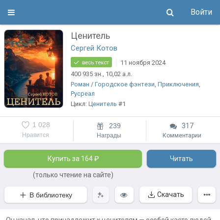
Войти
Ценитель
Сергей Котов
11 ноября 2024
весь текст
400 935
зн.
, 10,02
а.л.
Роман
/
Городское фэнтези
,
Приключения
,
Русреал
Цикл:
Ценитель
#1
1 028
239
317
Нравится
Награды
Комментарии
Купить за 164 ₽
Читать
(только чтение на сайте)
Скачать
В библиотеку