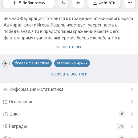
Скачать
В библиотеку
Земная Федерация готовится к отражению атаки нового врага.
Адмирал флота Игорь Лавров чувствует уверенность в
победе, зная, что в предстоящем сражении вместе с его
флотом примут участие имперские боевые корабли. Но в
Империи начинают происходить странные события, и она
показать все
внезапно превращается в крайне ненадежного союзника,
фактически оставляя людей и ящеров наедине с противником,
боевая фантастика
вторжение чужих
сражаться с которым на равных они не в состоянии.
космическая фантастика
попаданцы в космос
показать все тэги
Примечания автора:
"Бригадный генерал" - завершенный цикл из шести книг. Он
становление героя
Информация и статистика
написан в 2018-19 гг, но на Author.Today представлен впервые
только в сентябре 2024 г.
Оглавление
Пролог
Цикл
6
25.09.24
Глава 1
Награды
25.09.24
73
Глава 2
25.09.24