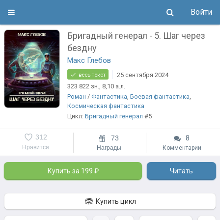
Войти
Бригадный генерал - 5. Шаг через
бездну
Макс Глебов
25 сентября 2024
весь текст
323 822
зн.
, 8,10
а.л.
Роман
/
Фантастика
,
Боевая фантастика
,
Космическая фантастика
Цикл:
Бригадный генерал
#5
312
73
8
Нравится
Награды
Комментарии
Купить за 199 ₽
Читать
Купить цикл