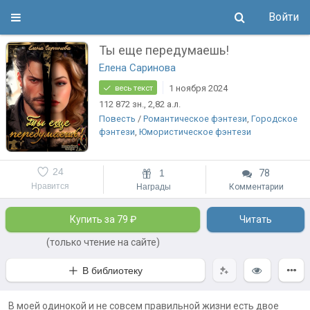
Войти
Ты еще передумаешь!
Елена Саринова
1 ноября 2024
весь текст
112 872
зн.
, 2,82
а.л.
Повесть
/
Романтическое фэнтези
,
Городское
фэнтези
,
Юмористическое фэнтези
24
1
78
Нравится
Награды
Комментарии
Купить за 79 ₽
Читать
(только чтение на сайте)
В библиотеку
В моей одинокой и не совсем правильной жизни есть двое