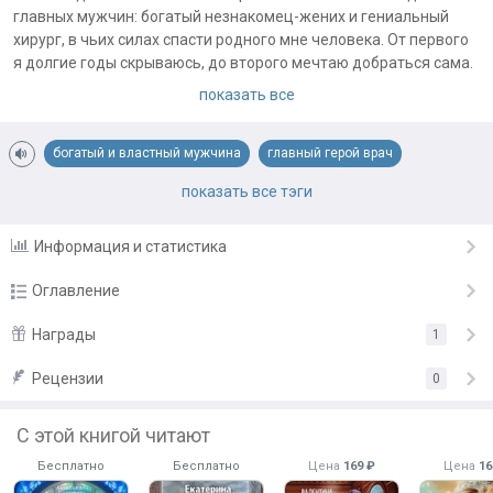
главных мужчин: богатый незнакомец-жених и гениальный
хирург, в чьих силах спасти родного мне человека. От первого
я долгие годы скрываюсь, до второго мечтаю добраться сама.
Но, кто ж знал, что это - один и тот же оборотень, который уже
показать все
почуял во мне свою избранную?..
Примечания автора:
богатый и властный мужчина
главный герой врач
!Книга полностью написана и будет выкладываться каждый
истинная пара оборотня
погони и драки
похищение героини
показать все тэги
день!
самостоятельная героиня
Информация и статистика
Оглавление
Пролог
Награды
1
15.10.24
Глава первая
Рецензии
«Рекомендую!»
от
Марди Елена
15.10.24
0
ИнтерНЕлюдия 1
16.10.24
Подарить награду
С этой книгой читают
Глава вторая
16.10.24
Бесплатно
Бесплатно
Цена
169 ₽
Цена
16