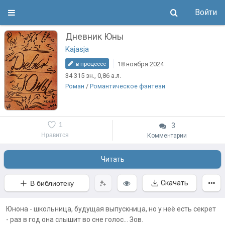
Войти
Дневник Юны
Kajasja
18 ноября 2024
в процессе
34 315
зн.
, 0,86
а.л.
Роман
/
Романтическое фэнтези
1
3
Нравится
Комментарии
Читать
Скачать
В библиотеку
Юнона - школьница, будущая выпускница, но у неё есть секрет
- раз в год она слышит во сне голос... Зов.