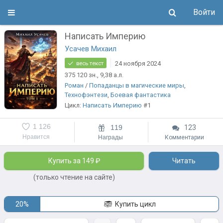
Войти
Написать Империю
Усачев Михаил
24 ноября 2024
весь текст
375 120
зн.
, 9,38
а.л.
Роман
/
Попаданцы в магические миры
,
Технофэнтези
,
Боевая фантастика
Цикл:
Написать Империю
#1
1 126
119
123
Нравится
Награды
Комментарии
Купить за 149 ₽
Читать
(только чтение на сайте)
20%
Купить цикл