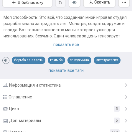
Скачать
В библиотеку
Моя способность: Это всё, что созданная мной игровая студия
разрабатывала за тридцать лет. Монстры, солдаты, оружие и
города. Вот только количество маны, которое нужно для
использования, безумно. Один человек за день генерирует
просто крохи, в одиночку я ничего не смогу, а значит
показать все
дальнейший жизненный путь очевиден. Я должен создать
империю! Империю, где все жители, с радостью, будут готовы
борьба за власть
гг имба
гг мужчина
литстратегия
отдавать всю свою магию мне!
попаданцы
прогрессорство
развитие поселения
показать все тэги
Примечания автора:
✅Самый лучший роман про стройку современного города в
средневековье
строительство города
техномагия
Информация и статистика
мире фэнтези на всём АТ
технофентези
умный главный герой
✅ Умный ГГ, который скорее сломается, чем согнётся.
Оглавление
✅ Заклёпок - минимум. Воды - нет. Истории - много.
Глава 1
Цикл
5
7.11.24
Глава 2
Доп. материалы
7.11.24
5
Глава 3
7.11.24