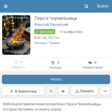
Войти
Перо и Чернильница
Алексей Раковский
17 ноября 2024
весь текст
8 531
зн.
, 0,21
а.л.
Рассказ
/
Сказка
9
0
4
Нравится
Награды
Комментарии
Читать
Скачать
В библиотеку
Небольшое приключение волшебных Пера и Чернильницы,
которые пытались сочинить сказку.