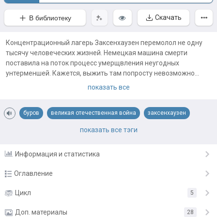
Скачать
В библиотеку
Концентрационный лагерь Заксенхаузен перемолол не одну
тысячу человеческих жизней. Немецкая машина смерти
поставила на поток процесс умерщвления неугодных
унтерменшей. Кажется, выжить там попросту невозможно...
Но Дмитрий Буров попытается переломить судьбу.
показать все
Примечания автора:
Редактура текста - июнь 2026 года.
буров
великая отечественная война
заксенхаузен
концлагерь
попаданцы
равенсбрюк
удтк
черные ножи
показать все тэги
Читать книгу можно отдельно от предыдущих частей, но
лучше, конечно, ознакомиться с тем, что было до.
Информация и статистика
Заглядывайте в доп.материалы, там будут фотографии и
прочее разное.
Оглавление
Книга 4. Плен. Глава 1
Цикл
5
19.02.25
Глава 2
Доп. материалы
19.02.25
28