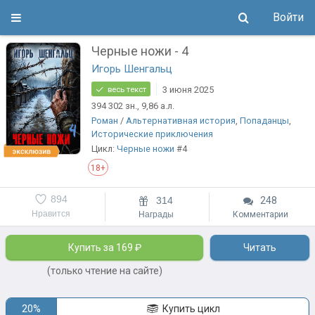
Войти
Черные ножи - 4
Игорь Шенгальц
3 июня 2025
весь текст
394 302
зн.
, 9,86
а.л.
Роман
/
Альтернативная история
,
Попаданцы
,
Исторические приключения
Цикл:
Черные ножи
#4
18+
894
314
248
Нравится
Награды
Комментарии
Купить за 169 ₽
Читать
(только чтение на сайте)
20%
Купить цикл