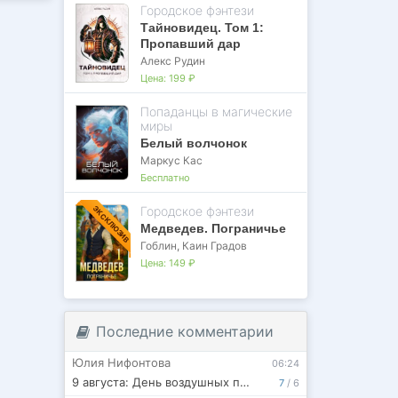
Городское фэнтези
Тайновидец. Том 1:
Пропавший дар
Алекс Рудин
Цена:
199 ₽
Попаданцы в магические
миры
Белый волчонок
Маркус Кас
Бесплатно
Городское фэнтези
ЭКСКЛЮЗИВ
Медведев. Пограничье
Гоблин
,
Каин Градов
Цена:
149 ₽
Последние комментарии
Юлия Нифонтова
06:24
9 августа: День воздушных поцелуев, строителя-книголюба и польки
7
/
6