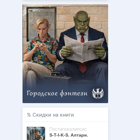
%
Скидки на книги
Постапокалипсис
S-T-I-K-S. Алтари.