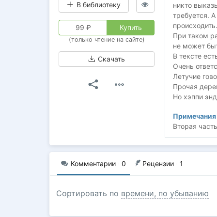
В библиотеку
никто выказы
требуется. А
происходит
99
₽
Купить
При таком ра
(только чтение на сайте)
не может бы
В тексте есть
Скачать
Очень ответс
Летучие гов
Прочая дере
Но хэппи энд
Примечания 
Вторая част
Комментарии
·
0
Рецензии
·
1
Сортировать по
времени, по убыванию