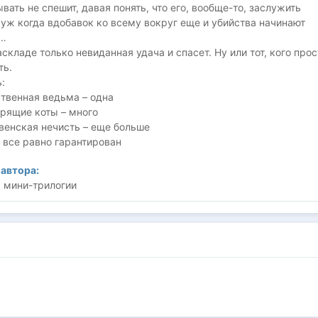
вать не спешит, давая понять, что его, вообще-то, заслужить
 уж когда вдобавок ко всему вокруг еще и убийства начинают
ь…
складе только невиданная удача и спасет. Ну или тот, кого прос
ть.
:
твенная ведьма – одна
орящие коты – много
венская нечисть – еще больше
 все равно гарантирован
автора:
ь мини-трилогии