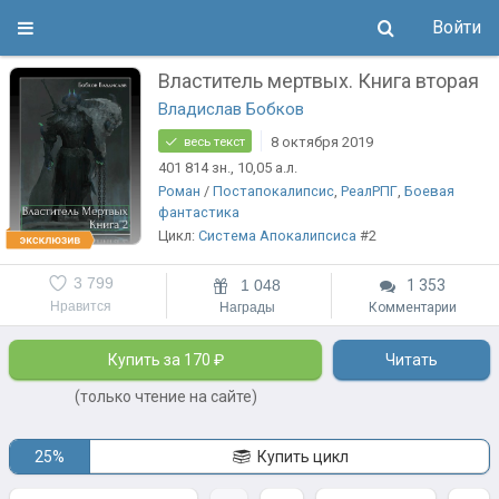
Войти
Властитель мертвых. Книга вторая
Владислав Бобков
8 октября 2019
весь текст
401 814
зн.
, 10,05
а.л.
Роман
/
Постапокалипсис
,
РеалРПГ
,
Боевая
фантастика
Цикл:
Система Апокалипсиса
#2
3 799
1 048
1 353
Нравится
Награды
Комментарии
Купить за 170 ₽
Читать
(только чтение на сайте)
25%
Купить цикл