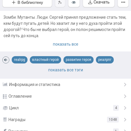
Скачать
В библиотеку
Зомби. Мутанты. Люди. Сергей принял предложение стать тем,
кем будут пугать детей. Но хватит ли у него духа пройти этой
дорогой? Что бы не выбрал герой, он полон решимости пройти
сей путь до конца.
показать все
Третья книга:
https://author.today/work/46920#first_unread
realrpg
властный герой
развитие героя
реалрпг
Примечания автора:
сильный герой
становление героя
суперспособности
показать все тэги
✅ Больше подписок на профиль автора, лайков, комментариев
и поддержки от читателей, тем стремительней пишутся книги.
темное фэнтези
Информация и статистика
Оглавление
Глава 1
Цикл
4
16.08.19
Глава 2
Награды
17.08.19
1048
Глава 3
18.08.19