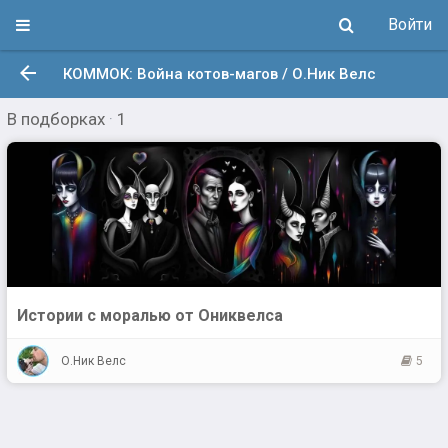
Войти
КОММОК: Война котов-магов / О.Ник Велс
В подборках
·
1
Истории с моралью от Ониквелса
О.Ник Велс
5