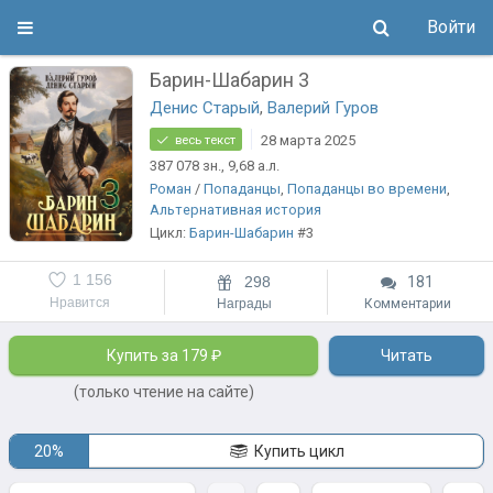
Войти
Барин-Шабарин 3
Денис Старый
,
Валерий Гуров
28 марта 2025
весь текст
387 078
зн.
, 9,68
а.л.
Роман
/
Попаданцы
,
Попаданцы во времени
,
Альтернативная история
Цикл:
Барин-Шабарин
#3
1 156
298
181
Нравится
Награды
Комментарии
Купить за 179 ₽
Читать
(только чтение на сайте)
20%
Купить цикл