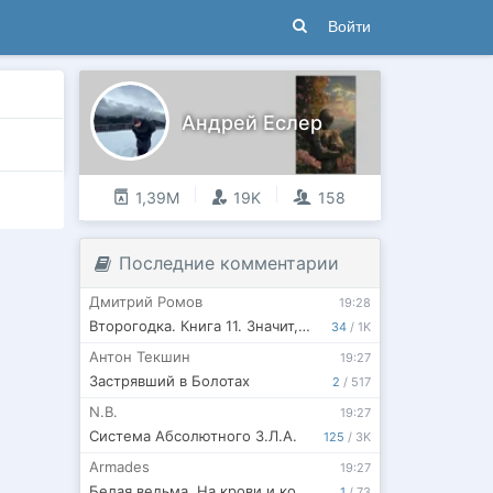
Войти
Андрей Еслер
1,39М
19K
158
Последние комментарии
Дмитрий Ромов
19:28
Второгодка. Книга 11. Значит, война
34
/
1K
Антон Текшин
19:27
Застрявший в Болотах
2
/
517
N.B.
19:27
Система Абсолютного З.Л.А.
125
/
3K
Armades
19:27
Белая ведьма. На крови и костях. (RWBY)
1
/
73