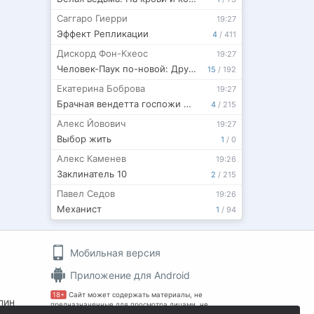
Саггаро Гиерри
19:27
Эффект Репликации
4
/
411
Дискорд Фон-Кхеос
19:27
Человек-Паук по-новой: Дружелюбный Сосед
15
/
192
Екатерина Боброва
19:27
Брачная вендетта госпожи Демидовой
4
/
215
Алекс Йовович
19:27
Выбор жить
1
/
0
Алекс Каменев
19:26
Заклинатель 10
2
/
215
Павел Седов
19:26
Механист
1
/
94
Мобильная версия
Приложение для Android
18+
Сайт может содержать материалы, не
пин
предназначенные для просмотра лицами, не