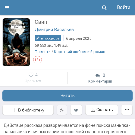
Войти
Свип
Дмитрий Васильев
6 апреля 2025
в процессе
59 553
зн.
, 1,49
а.л.
Повесть
/
Короткий любовный роман
18+
4
0
Нравится
Комментарии
Читать
Скачать
В библиотеку
Действие рассказа разворачивается на фоне поиска маньяка-
насильника и личных взаимоотношений главного героя и его