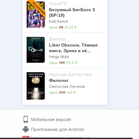
РеалРПГ
ЭКСКЛЮЗИВ
Безумный БигБосс 3
(БР-19)
Кай Ханси
Цена:
99
74,25 ₽
Фэнтези
Liber Obscura. Тёмная
книга, Эрика и её...
Helga Wojik
Цена:
149
119,2 ₽
Научная фантастика
Филолог
Святослав Логинов
Цена:
200
140 ₽
Мобильная версия
Приложение для Android
18+
Сайт может содержать материалы, не