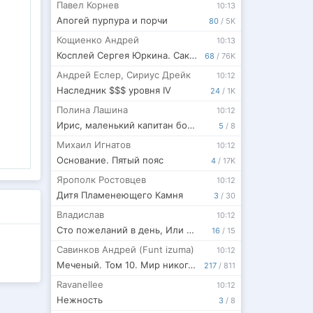
Павел Корнев
10:13
Апогей пурпура и порчи
80
/
5K
Кощиенко Андрей
10:13
Косплей Сергея Юркина. Сакура-ян. (Часть вторая)
68
/
76K
Андрей Еслер
,
Сириус Дрейк
10:12
Наследник $$$ уровня IV
24
/
1K
Полина Лашина
10:12
Ирис, маленький капитан больших воинов
5
/
8
Михаил Игнатов
10:12
Основание. Пятый пояс
4
/
17K
Ярополк Ростовцев
10:12
Дитя Пламенеющего Камня
3
/
30
Владислав
10:12
Сто пожеланий в день, Или женские утопии
16
/
15
Савинков Андрей (Funt izuma)
10:12
Меченый. Том 10. Мир никогда не будет прежним
217
/
811
Ravanellee
10:12
Нежность
3
/
8