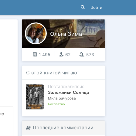
Войти
Ольга Зима
1 495
62
573
С этой книгой читают
Постапокалипсис
Заложники Солнца
Мила Бачурова
Бесплатно
ир
Последние комментарии