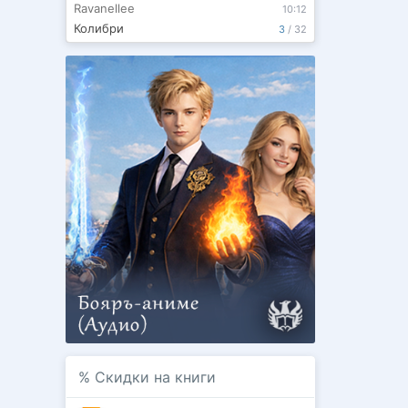
Ravanellee
10:12
Колибри
3
/
32
%
Скидки на книги