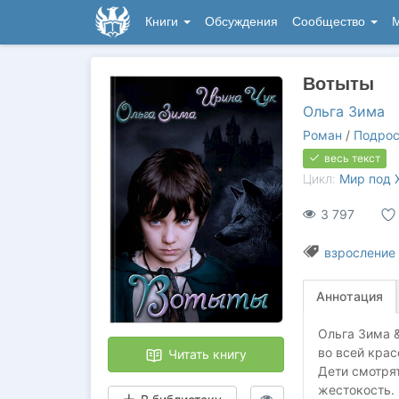
Книги
Обсуждения
Сообщество
М
Вотыты
Ольга Зима
Роман
/
Подрос
весь текст
Цикл:
Мир под 
3 797
взросление
Аннотация
Ольга Зима 
во всей крас
Читать книгу
Дети смотрят
жестокость.