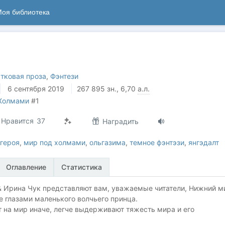
оя библиотека
тковая проза
,
Фэнтези
6 сентября 2019
267 895
зн.
, 6,70
а.л.
Холмами
#1
Нравится
37
Наградить
 героя
,
мир под холмами
,
ольгазима
,
темное фэнтэзи
,
янгэдалт
Оглавление
Статистика
& Ирина Чук представляют вам, уважаемые читатели, Нижний м
е глазами маленького волчьего принца.
 на мир иначе, легче выдерживают тяжесть мира и его