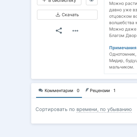
В библиотеку
Можно расти 
давно уже в
Скачать
отцовском во
волшебства м
Можно даже с
Благом Дворе
Примечания 
Однотомник, 
Мидир, буду
мальчиком.
Комментарии
·
0
Рецензии
·
1
Сортировать по
времени, по убыванию