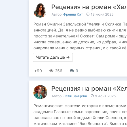
Рецензия на роман «Хе
Автор:
Френни Кэт
13 июня 2025
Роман Эмилии Запольской "Хелли и Склянка П
аннотацией. Да, я не редко выбираю книги для
просто замечательная! Сюжет: Сам роман ощу
иногда совершенно не детские, но добрая, мил
очаровала меня с первых страниц и с такой лё
Читать дальше →
+90
256
9
Рецензия на роман «Хе
Автор:
Лёля Зайцева
9 июня 2025
Романтическая фэнтези-история с элементами 
академия Главные темы: взросление, поиск се
рассказывает о юной ведьме Хелли Свенсон, к
магическом магазине "Эхо Вечности". Вместо 