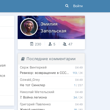
Войти
Эмилия
Запольская
230
5
47
Последние комментарии
мая
Серж Винтеркей
04:49
Ревизор: возвращение в СССР 62
113
/
2K
яся
Ozwald_Grey
04:49
Не тот Синклер
1
/
257
Николай Метельский
04:49
7. Война легиона
34
/
2K
Григорий Павленко
04:49
Живой мертвец
18
/
80