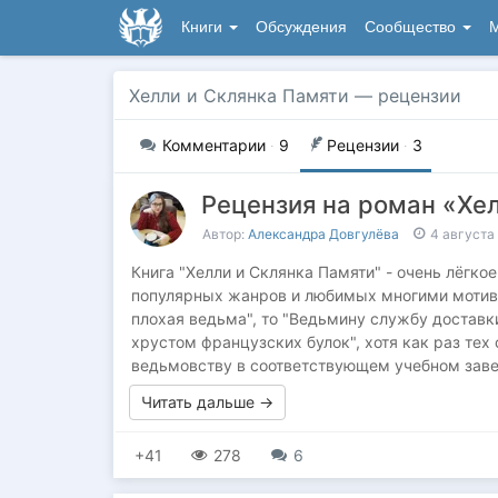
Книги
Обсуждения
Сообщество
М
Хелли и Склянка Памяти
— рецензии
Комментарии
·
9
Рецензии
·
3
Рецензия на роман «Хе
Автор:
Александра Довгулёва
4 августа
Книга "Хелли и Склянка Памяти" - очень лёгко
популярных жанров и любимых многими мотиво
плохая ведьма", то "Ведьмину службу доставки
хрустом французских булок", хотя как раз тех 
ведьмовству в соответствующем учебном заве
Читать дальше →
+41
278
6