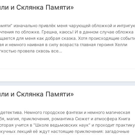
лли и Склянка Памяти»
амяти" изначально привлёк меня чарующей обложкой и интриг
 чтения по обложке. Грешна, каюсь! И в данном случае обложка
щается для меня как добрая сказка. Хотя происходящие событ
ая и немного наивная в силу возраста главная героиня Хелли
гкостью провела сквозь все...
лли и Склянка Памяти»
детектива. Немного городское фэнтези и немного магическая
бя, магия, приключения, романтика Сюжет и атмосфера Книга
оторая учится в "Школе ведьмовских наук" и проходит практику
скучных лекций её ждут настоящие приключения: загадочные