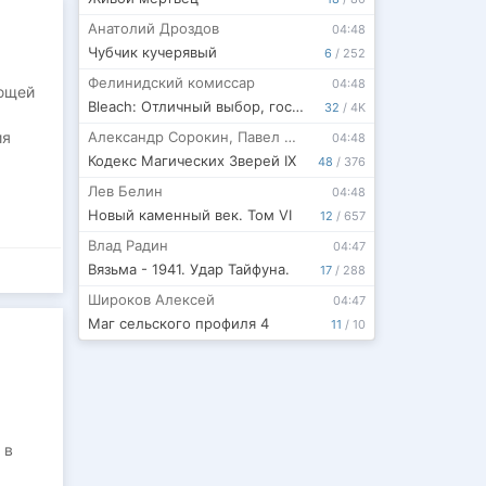
Анатолий Дроздов
04:48
Чубчик кучерявый
6
/
252
Фелинидский комиссар
04:48
ующей
Bleach: Отличный выбор, госпожа Айзен
32
/
4K
ия
Александр Сорокин
,
Павел Шимуро
04:48
Кодекс Магических Зверей IX
48
/
376
Лев Белин
04:48
Новый каменный век. Том VI
12
/
657
Влад Радин
04:47
Вязьма - 1941. Удар Тайфуна.
17
/
288
Широков Алексей
04:47
Маг сельского профиля 4
11
/
10
 в