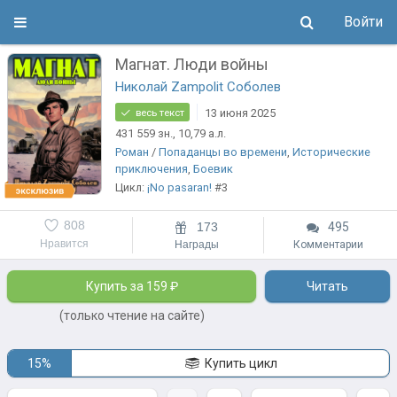
Войти
Магнат. Люди войны
Николай Zampolit Соболев
13 июня 2025
весь текст
431 559
зн.
, 10,79
а.л.
Роман
/
Попаданцы во времени
,
Исторические
приключения
,
Боевик
Цикл:
¡No pasaran!
#3
808
173
495
Нравится
Награды
Комментарии
Купить за 159 ₽
Читать
(только чтение на сайте)
15%
Купить цикл