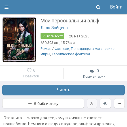
Войти
Мой персональный эльф
Лёля Зайцева
28 мая 2025
весь текст
630 393
зн.
, 15,76
а.л.
Роман
/
Фэнтези
,
Попаданцы в магические
миры
,
Героическое фэнтези
6
0
Нравится
Комментарии
Читать
В библиотеку
Эта книга — сказка для тех, кому в жизни не хватает
волшебства. Немного о людях и куклах, эльфах и драконах,