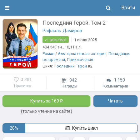
Войти
Последний Герой. Том 2
Рафаэль Дамиров
1 июля 2025
весь текст
404 543
зн.
, 10,11
а.л.
Роман
/
Альтернативная история
,
Попаданцы
во времени
,
Приключения
Цикл:
Последний Герой
#2
3 281
942
1 150
Нравится
Награды
Комментарии
Купить за 169 ₽
Читать
(только чтение на сайте)
20%
Купить цикл