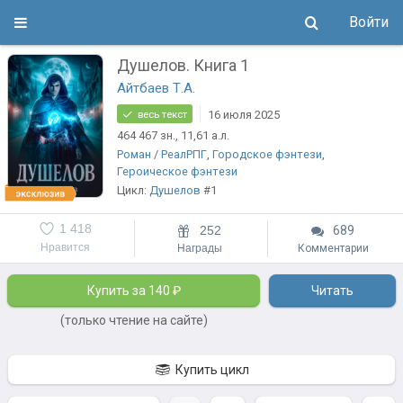
Войти
Душелов. Книга 1
Айтбаев Т.А.
16 июля 2025
весь текст
464 467
зн.
, 11,61
а.л.
Роман
/
РеалРПГ
,
Городское фэнтези
,
Героическое фэнтези
Цикл:
Душелов
#1
1 418
252
689
Нравится
Награды
Комментарии
Купить за 140 ₽
Читать
(только чтение на сайте)
Купить цикл