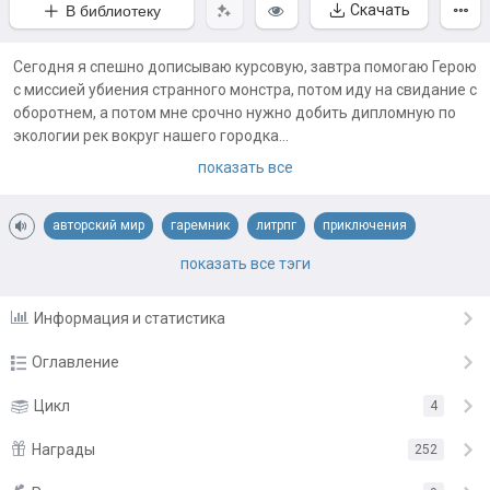
Скачать
В библиотеку
Сегодня я спешно дописываю курсовую, завтра помогаю Герою
с миссией убиения странного монстра, потом иду на свидание с
оборотнем, а потом мне срочно нужно добить дипломную по
экологии рек вокруг нашего городка...
Мда, странная у меня жизнь в последнее время. Зато есть
показать все
личный спецназ из матерых лисоженщин, верная и немного
туповатая рыцарь-скорпион и девочки-кролики в милых
авторский мир
гаремник
литрпг
приключения
костюмах горничных. Да, последние особенно смиряют с
необходимостью в эти выходные отражать набег армии
реалрпг
становление героя
фэнтези
показать все тэги
варваров на средневековый торговый город. А вот мир
киберпанка мне совсем не понравился – кислотные дожди
Информация и статистика
чуть не разъели любимый плащ, а легкие пришлось долго
лечить от витающей в воздухе химии…
Оглавление
Глава 1
Цикл
4
25.06.25
Глава 2
Награды
25.06.25
252
Глава 3
25.06.25