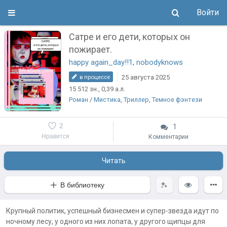
Войти
Сатре и его дети, которых он
пожирает.
happy again_day!!1
,
nobodyknows
25 августа 2025
в процессе
15 512
зн.
, 0,39
а.л.
Роман
/
Мистика
,
Триллер
,
Темное фэнтези
2
1
Нравится
Комментарии
Читать
В библиотеку
Крупный политик, успешный бизнесмен и супер-звезда идут по
ночному лесу, у одного из них лопата, у другого щипцы для