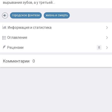
вырывания зубов, а у третьей...
городское фэнтези
жизнь и смерть
Информация и статистика
Оглавление
Глава I. Умеешь ли ты быть благодарным?
Рецензии
0
25.08.25
Комментарии
·
0