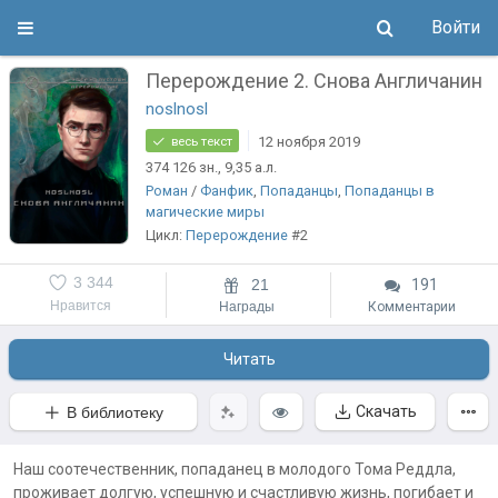
Войти
Перерождение 2. Снова Англичанин
noslnosl
12 ноября 2019
весь текст
374 126
зн.
, 9,35
а.л.
Роман
/
Фанфик
,
Попаданцы
,
Попаданцы в
магические миры
Цикл:
Перерождение
#2
3 344
21
191
Нравится
Награды
Комментарии
Читать
Скачать
В библиотеку
Наш соотечественник, попаданец в молодого Тома Реддла,
проживает долгую, успешную и счастливую жизнь, погибает и