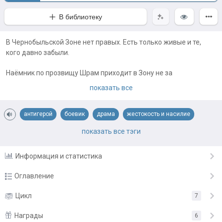
В библиотеку
В Чернобыльской Зоне нет правых. Есть только живые и те,
кого давно забыли.
Наёмник по прозвищу Шрам приходит в Зону не за
приключениями. Его нанял синдикат, которому нужны руки без
показать все
морали и глаза без иллюзий. Первая работа кажется простой:
найти, подавить, устранить. Но Зона не терпит простых задач...
антигерой
боевик
драма
жестокость и насилие
Примечания автора:
наемники
постапокалипсис
приключения
синдикат
показать все тэги
Тг автора с анонсами
философия
чвк
шрам
экшн
-
Информация и статистика
https://t.me/GRAYSONINFERNO
Оглавление
Глава 1
Цикл
7
4.12.25
Глава 2
Награды
4.12.25
6