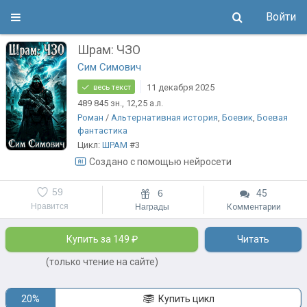
Войти
Шрам: ЧЗО
Сим Симович
11 декабря 2025
весь текст
489 845
зн.
, 12,25
а.л.
Роман
/
Альтернативная история
,
Боевик
,
Боевая
фантастика
Цикл:
ШРАМ
#3
Создано с помощью нейросети
59
6
45
Нравится
Награды
Комментарии
Купить за 149 ₽
Читать
(только чтение на сайте)
20%
Купить цикл