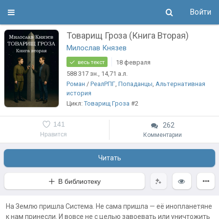
Войти
Товарищ Гроза (Книга Вторая)
Милослав Князев
18 февраля
весь текст
588 317
зн.
, 14,71
а.л.
Роман
/
РеалРПГ
,
Попаданцы
,
Альтернативная
история
Цикл:
Товарищ Гроза
#2
141
262
Нравится
Комментарии
Читать
В библиотеку
На Землю пришла Система. Не сама пришла — её инопланетяне
к нам принесли. И вовсе не с целью завоевать или уничтожить