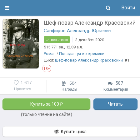
Войти
Шеф-повар Александр Красовский
Санфиров Александр Юрьевич
3 декабря 2020
весь текст
515 771
зн.
, 12,89
а.л.
Роман
/
Попаданцы во времени
Цикл:
Шеф-повар Александр Красовский
#1
18+
1 617
504
587
Нравится
Награды
Комментарии
Купить за 100 ₽
Читать
(только чтение на сайте)
Купить цикл