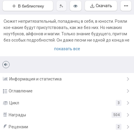
Скачать
В библиотеку
Сюжет непритязательный, попаданец в себя, в юности. Рояли
кое-какие будут присутствовать, как же без них. Но никаких
ноутбуков, айфонов и магии. Только знание будущего, притом
без особых подробностей. Он даже песни ни одной до конца не
споет.
показать все
Информация и статистика
Оглавление
Глава 1
Цикл
3
24.12.19
Глава 2
Награды
29.12.19
504
Глава 3
3.01.20
Рецензии
«Прекрасная работа»
от
Bi9pit
2