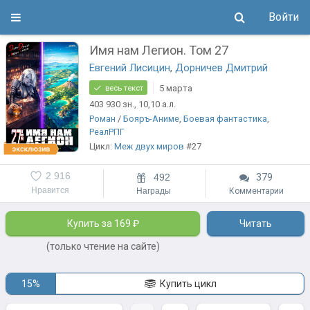
Войти
Имя нам Легион. Том 27
Евгений Лисицин
,
Дорничев Дмитрий
5 марта
весь текст
403 930
зн.
, 10,10
а.л.
Роман
/
Бояръ-Аниме
,
Боевая фантастика
,
РеалРПГ
Цикл:
Меж двух миров
#27
2 916
492
379
Нравится
Награды
Комментарии
Купить за 169 ₽
Читать
(только чтение на сайте)
15%
Купить цикл