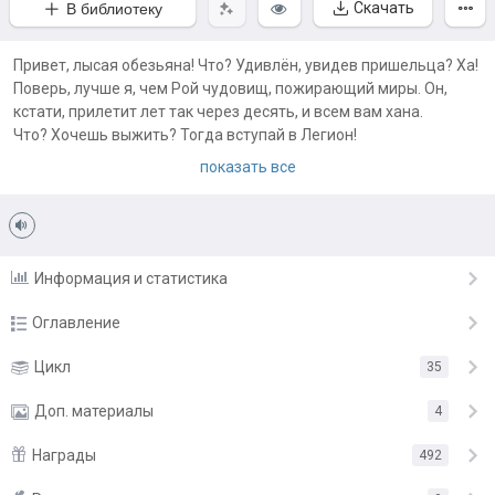
Скачать
В библиотеку
Привет, лысая обезьяна! Что? Удивлён, увидев пришельца? Ха!
Поверь, лучше я, чем Рой чудовищ, пожирающий миры. Он,
кстати, прилетит лет так через десять, и всем вам хана.
Что? Хочешь выжить? Тогда вступай в Легион!
Легион — это возможность заработать! А деньги — это твоё
показать все
спасение. И да... Никому не рассказывай про Легион. Тебе всё
равно никто не поверит.
Первый том тут
https://author.today/work/368661
Информация и статистика
Примечания автора:
Мы старались сделать лёгкую и необычную историю с
Оглавление
элементами фантастики, бояръаниме, без соплей,
превозмогания и серой морали. Получилось ли у нас... Для
Глава 1
Цикл
35
11 февр.
этого нужно читать. И да, хвалить авторов это хорошо и
Глава 2
Доп. материалы
правильно. Автор человек простой, когда его хвалят он пишет
13 февр.
4
проду. Когда ругают проду он тоже пишет, но при этом грустно.
Глава 3
14 февр.
Награды
492
А ещё может слезами залить клавиатуру...
Иллюстрации
Глава 4
16 февр.