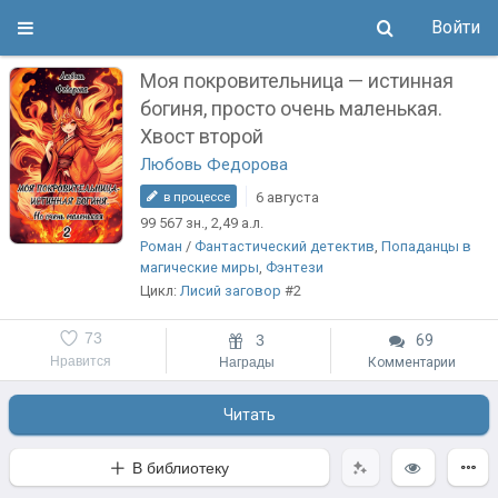
Войти
Моя покровительница — истинная
богиня, просто очень маленькая.
Хвост второй
Любовь Федорова
6 августа
в процессе
99 567
зн.
, 2,49
а.л.
Роман
/
Фантастический детектив
,
Попаданцы в
магические миры
,
Фэнтези
Цикл:
Лисий заговор
#2
73
3
69
Нравится
Награды
Комментарии
Читать
В библиотеку