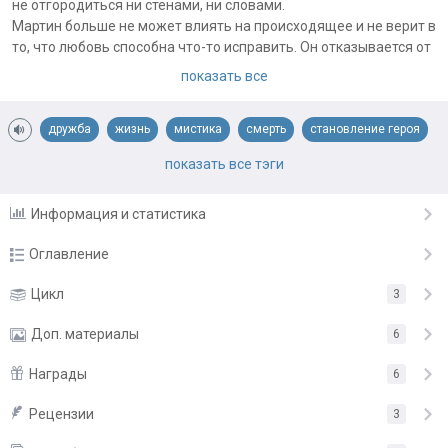
не отгородиться ни стенами, ни словами.
Мартин больше не может влиять на происходящее и не верит в
то, что любовь способна что-то исправить. Он отказывается от
своего прошлого и рассказывает новую сказку. Самую длинную
показать все
и самую сложную и для него, и для Виктора. И оба не знают,
каким будет ее финал.
дружба
жизнь
мистика
смерть
становление героя
Может быть, его знает девушка, которую ищет Виктор. Которая
называет Мартина Милордом и не хочет, чтобы сказка
триллер
ужасы
показать все тэги
заканчивалась.
Информация и статистика
Оглавление
Третий звонок
Цикл
3
9.01.20
Занавес поднимается. Темнота в зале
Доп. материалы
9.01.20
6
Акт III. Когда наконец-то. Действие 1. Майская сирень
23.03.20
Награды
6
Иллюстрации
Действие 2. Милорд
28.02.20
Рецензии
«Рекомендую!»
от
4itatel
3
Действие 3. Не сейчас
6.02.20