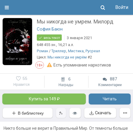
Войти
Мы никогда не умрем. Милорд
София Баюн
3 января 2021
весь текст
648 455
зн.
, 16,21
а.л.
Роман
/
Триллер
,
Мистика
,
Русреал
Цикл:
Мы никогда не умрём
#2
Есть упоминание наркотиков
18+
55
6
887
Нравится
Награды
Комментарии
Купить за 149 ₽
Читать
Скачать
В библиотеку
Никто больше не верит в Правильный Мир. От темноты больше