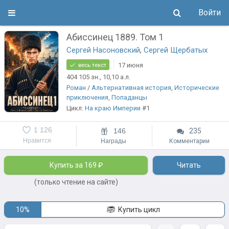
Войти
Абиссинец 1889. Том 1
Сергей Насоновский
,
Сергей Щербатых
17 июня
весь текст
404 105
зн.
, 10,10
а.л.
Роман
/
Альтернативная история
,
Исторические
приключения
,
Попаданцы
Цикл:
На краю Империи
#1
1 126
146
235
Нравится
Награды
Комментарии
Купить за 169 ₽
Читать
(только чтение на сайте)
10%
Купить цикл