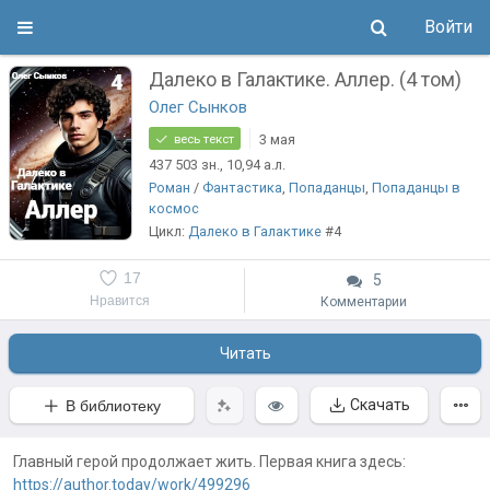
Войти
Далеко в Галактике. Аллер. (4 том)
Олег Сынков
3 мая
весь текст
437 503
зн.
, 10,94
а.л.
Роман
/
Фантастика
,
Попаданцы
,
Попаданцы в
космос
Цикл:
Далеко в Галактике
#4
17
5
Нравится
Комментарии
Читать
Скачать
В библиотеку
Главный герой продолжает жить. Первая книга здесь:
https://author.today/work/499296