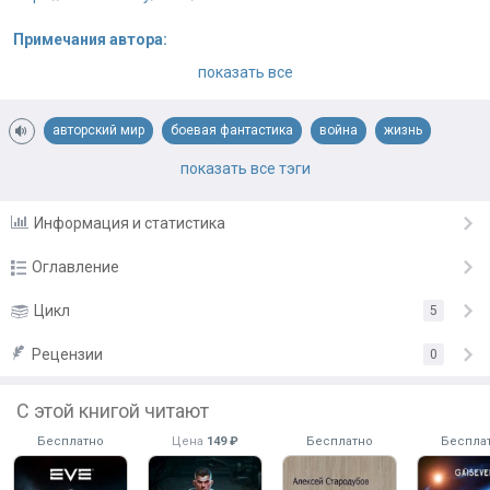
Примечания автора:
Книгу буду писать и продолжать.
показать все
авторский мир
боевая фантастика
война
жизнь
космос
люди
попаданцы
психология
сильный герой
показать все тэги
становление героя
фантастика
философия
Информация и статистика
Оглавление
Глава 1
Цикл
5
21 мар.
Глава 2
Рецензии
23 мар.
0
Глава 3
25 мар.
С этой книгой читают
Глава 4
27 мар.
Бесплатно
Цена
149 ₽
Бесплатно
Беспла
Глава 5
29 мар.