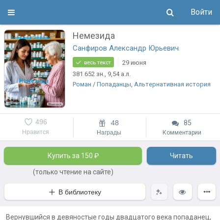
Войти
Немезида
Санфиров Александр Юрьевич
29 июня
весь текст
381 652
зн.
, 9,54
а.л.
Роман
/
Попаданцы
,
Альтернативная история
496
48
85
Нравится
Награды
Комментарии
Купить за 150 ₽
Читать
(только чтение на сайте)
В библиотеку
Вернувшийся в девяностые годы двадцатого века попаданец,