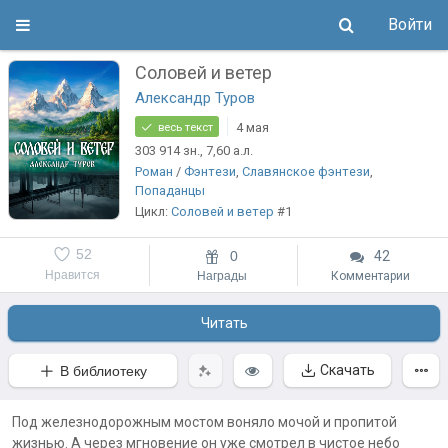
Войти
Соловей и ветер
Александр Туров
4 мая
весь текст
303 914
зн.
, 7,60
а.л.
Роман
/
Фэнтези
,
Славянское фэнтези
,
Попаданцы
Цикл:
Соловей и ветер
#1
52
0
42
Нравится
Награды
Комментарии
Читать
Скачать
В библиотеку
Под железнодорожным мостом воняло мочой и пропитой
жизнью. А через мгновение он уже смотрел в чистое небо