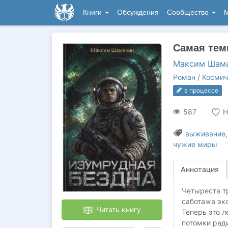
Книги
Обсуждения
Сообщество
М
Самая тем
Максим Шам
Роман
/
Космич
в процессе
587
Н
выживание
чужие миры
Аннотация
Четыреста тр
саботажа эк
Читать книгу
Теперь это л
потомки рад