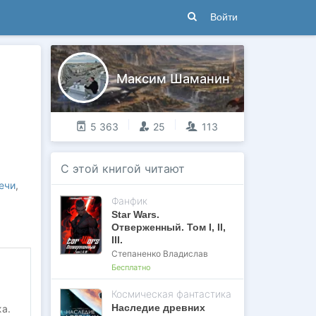
Войти
Максим Шаманин
5 363
25
113
С этой книгой читают
ечи
,
Фанфик
Star Wars.
Отверженный. Том I, II,
III.
Степаненко Владислав
Бесплатно
Космическая фантастика
Наследие древних
а.