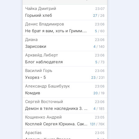
Чайка Дмитрий
23:07
Горький хлеб
27
/
26
Денис Владимиров
23:06
Не брат я вам, хоть и Гримм. Часть III
5
/
60
Диана
23:06
Зарисовки
4
/
140
Арквейд Либерт
23:06
Блог наблюдателя
5
/
73
Василий Горъ
23:06
Ухорез - 5
23
/
231
Александр Башибузук
23:06
Комдив
20
/
19
Сергей Восточный
23:06
Демон в теле наследника 3. Борьба за трон Империи.
4
/
185
Кощиенко Андрей
23:05
Косплей Сергея Юркина. Сакура-ян. (Часть вторая)
131
/
76K
Apactias
23:05