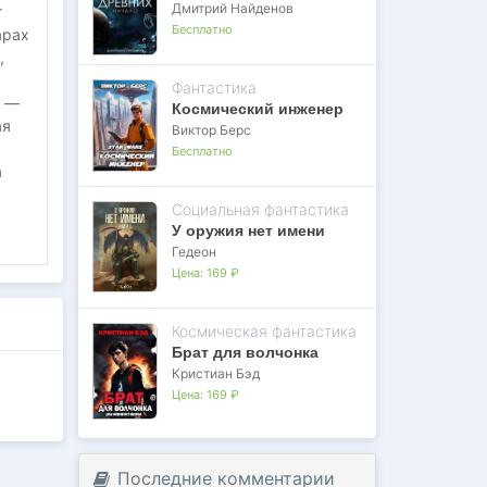
Дмитрий Найденов
т
Бесплатно
арах
,
Фантастика
» —
Космический инженер
ая
Виктор Берс
Бесплатно
а
Социальная фантастика
У оружия нет имени
Гедеон
Цена:
169 ₽
Космическая фантастика
Брат для волчонка
Кристиан Бэд
Цена:
169 ₽
Последние комментарии