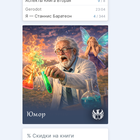
Аспекты Книга Вторая
9
/
8
Gerodot
23:04
Я — Станнис Баратеон
4
/
344
%
Скидки на книги