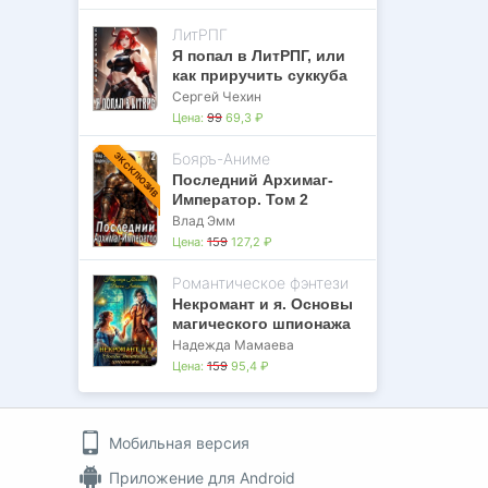
ЛитРПГ
Я попал в ЛитРПГ, или
как приручить суккуба
Сергей Чехин
Цена:
99
69,3 ₽
Бояръ-Аниме
ЭКСКЛЮЗИВ
Последний Архимаг-
Император. Том 2
Влад Эмм
Цена:
159
127,2 ₽
Романтическое фэнтези
Некромант и я. Основы
магического шпионажа
Надежда Мамаева
Цена:
159
95,4 ₽
Мобильная версия
Приложение для Android