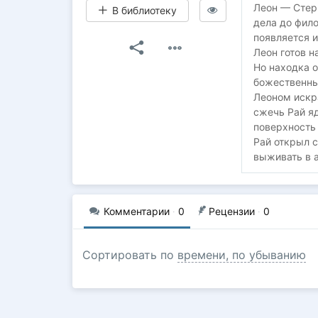
Леон — Стерв
В библиотеку
дела до фило
появляется 
Леон готов н
Но находка 
божественны
Леоном искр
сжечь Рай яд
поверхность
Рай открыл с
выживать в 
Комментарии
·
0
Рецензии
·
0
Сортировать по
времени, по убыванию