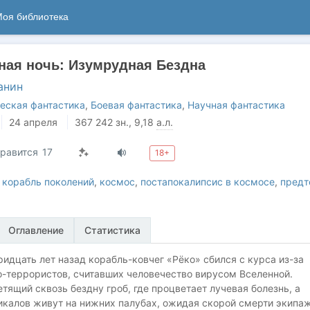
оя библиотека
ная ночь: Изумрудная Бездна
анин
еская фантастика
,
Боевая фантастика
,
Научная фантастика
24 апреля
367 242
зн.
, 9,18
а.л.
равится
17
18+
,
корабль поколений
,
космос
,
постапокалипсис в космосе
,
предт
Оглавление
Статистика
идцать лет назад корабль-ковчег «Рёко» сбился с курса из-за
о-террористов, считавших человечество вирусом Вселенной.
етящий сквозь бездну гроб, где процветает лучевая болезнь, а
икалов живут на нижних палубах, ожидая скорой смерти экипаж