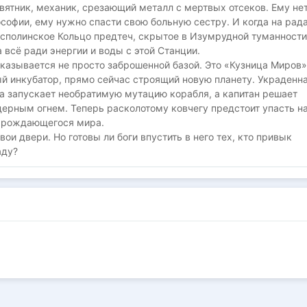
ятник, механик, срезающий металл с мертвых отсеков. Ему не
софии, ему нужно спасти свою больную сестру. И когда на рад
исполинское Кольцо предтеч, скрытое в Изумрудной туманности
а всё ради энергии и воды с этой Станции.
оказывается не просто заброшенной базой. Это «Кузница Миров
й инкубатор, прямо сейчас строящий новую планету. Украденн
а запускает необратимую мутацию корабля, а капитан решает
ерным огнем. Теперь расколотому ковчегу предстоит упасть н
 рождающегося мира.
вои двери. Но готовы ли боги впустить в него тех, кто привык
аду?