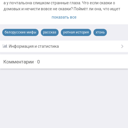
а у почтальона слишком странные глаза. Что если сказки о
домовых и нечисти вовсе не сказки? Поймёт ли она, что ищет
на самом деле?
показать все
белорусские мифы
рассказ
уютная история
хтонь
Информация и статистика
Комментарии
·
0