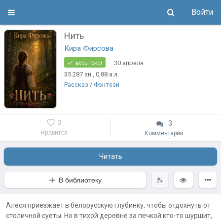
Войти
Нить
Кира Фирсова
30 апреля
весь текст
35 287
зн.
, 0,88
а.л.
Рассказ
/
Фэнтези
3
3
Нравится
Комментарии
Читать
В библиотеку
Алеся приезжает в белорусскую глубинку, чтобы отдохнуть от
столичной суеты. Но в тихой деревне за печкой кто-то шуршит,