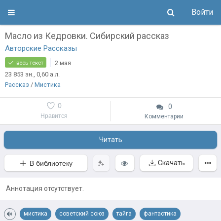
Войти
Масло из Кедровки. Сибирский рассказ
Авторские Рассказы
2 мая
весь текст
23 853
зн.
, 0,60
а.л.
Рассказ
/
Мистика
0
0
Нравится
Комментарии
Читать
Скачать
В библиотеку
Аннотация отсутствует.
мистика
советский союз
тайга
фантастика