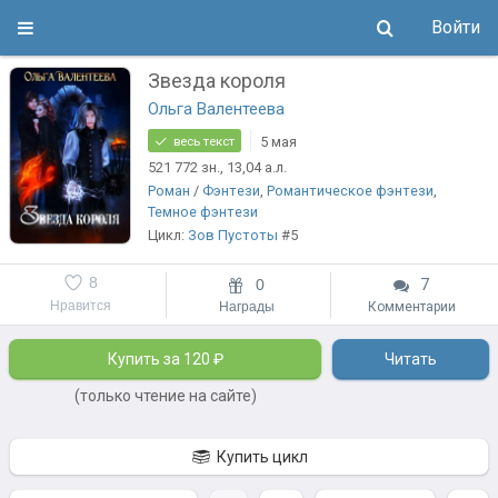
Войти
Звезда короля
Ольга Валентеева
5 мая
весь текст
521 772
зн.
, 13,04
а.л.
Роман
/
Фэнтези
,
Романтическое фэнтези
,
Темное фэнтези
Цикл:
Зов Пустоты
#5
8
0
7
Нравится
Награды
Комментарии
Купить за 120 ₽
Читать
(только чтение на сайте)
Купить цикл