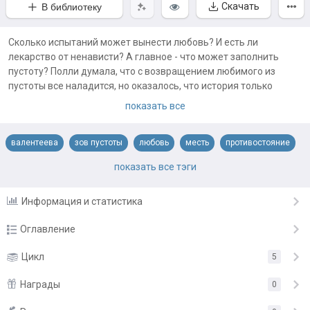
Скачать
В библиотеку
Сколько испытаний может вынести любовь? И есть ли
лекарство от ненависти? А главное - что может заполнить
пустоту? Полли думала, что с возвращением любимого из
пустоты все наладится, но оказалось, что история только
начинается, потому что по городу ползут серые тени, а в небе
показать все
над Гарандией все ярче разгорается звезда короля.
валентеева
зов пустоты
любовь
месть
противостояние
романтика
справедливость
показать все тэги
Информация и статистика
Оглавление
ПРОЛОГ
Цикл
5
5 мая
ГЛАВА 1
Награды
5 мая
0
ГЛАВА 2
5 мая