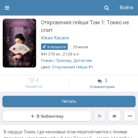
Войти
Откровения гейши Том 1: Токио не
спит
Юкиэ Касаги
29 июня
в процессе
841 270
зн.
, 21,03
а.л.
Роман
/
Триллер
,
Детектив
Цикл:
Откровения гейши
#1
4
5
Нравится
Комментарии
Читать
В библиотеку
В сердце Токио, где неоновые огни переплетаются с тенями