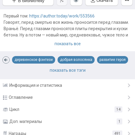
Скачать
В библиотеку
Первый том:
https://author.today/work/553566
Говорят, перед смертью вся жизнь проносится перед глазами.
Враньё. Перед глазами проносятся плиты перекрытия и куски
бетона. Ну а потом — новый мир, средневековье, чужое тело и
печь, которую надо сложить до возвращения заказчика.
показать все
Ну и система которая ненавязчиво намекает, что я или стану
сильнее, или умру...
деревенское фэнтези
добрая волосянка
развитие героя
развитие поселения
сельский бронепоезд
стройка
уся
показать все тэги
Информация и статистика
Оглавление
Глава 1
Цикл
14
27 мая
Глава 2
Доп. материалы
28 мая
1
Глава 3
29 мая
Награды
491