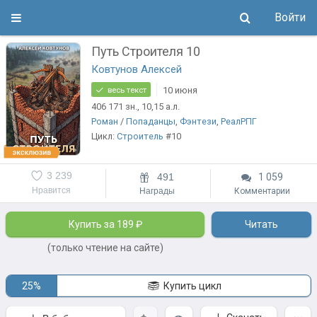
Войти
Путь Строителя 10
Ковтунов Алексей
10 июня
весь текст
406 171
зн.
, 10,15
а.л.
Роман
/
Попаданцы
,
Фэнтези
,
РеалРПГ
Цикл:
Строитель
#10
3 239
491
1 059
Нравится
Награды
Комментарии
Купить за 189 ₽
Читать
(только чтение на сайте)
25%
Купить цикл